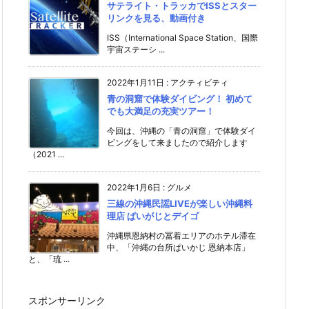
サテライト・トラッカでISSとスター
リンクを見る、動画付き
ISS（International Space Station、国際
宇宙ステーシ ...
2022年1月11日
:
アクティビティ
青の洞窟で体験ダイビング！ 初めて
でも大満足の充実ツアー！
今回は、沖縄の「青の洞窟」で体験ダイ
ビングをして来ましたので紹介します
（2021 ...
2022年1月6日
:
グルメ
三線の沖縄民謡LIVEが楽しい沖縄料
理店 ぱいがじとデイゴ
沖縄県恩納村の冨着エリアのホテル滞在
中、「沖縄の台所ぱいかじ 恩納本店」
と、「琉 ...
スポンサーリンク