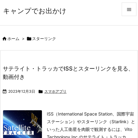
キャンプでお出かけ


メニュ


ホーム
>

スターリンク
サイド

前へ
サテライト・トラッカでISSとスターリンクを見る、

動画付き
次へ


2023年12月3日

スマホアプリ
検索
ISS（International Space Station、国際宇宙
ステーション）やスターリンク（Starlink）と
いった人工衛星を肉眼で観測するには、Vito
Technology Inc.のサテライト・トラッカ