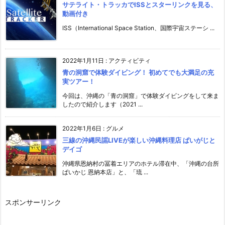
サテライト・トラッカでISSとスターリンクを見る、
動画付き
ISS（International Space Station、国際宇宙ステーシ ...
2022年1月11日
:
アクティビティ
青の洞窟で体験ダイビング！ 初めてでも大満足の充
実ツアー！
今回は、沖縄の「青の洞窟」で体験ダイビングをして来ま
したので紹介します（2021 ...
2022年1月6日
:
グルメ
三線の沖縄民謡LIVEが楽しい沖縄料理店 ぱいがじと
デイゴ
沖縄県恩納村の冨着エリアのホテル滞在中、「沖縄の台所
ぱいかじ 恩納本店」と、「琉 ...
スポンサーリンク