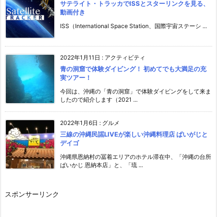
サテライト・トラッカでISSとスターリンクを見る、
動画付き
ISS（International Space Station、国際宇宙ステーシ ...
2022年1月11日
:
アクティビティ
青の洞窟で体験ダイビング！ 初めてでも大満足の充
実ツアー！
今回は、沖縄の「青の洞窟」で体験ダイビングをして来ま
したので紹介します（2021 ...
2022年1月6日
:
グルメ
三線の沖縄民謡LIVEが楽しい沖縄料理店 ぱいがじと
デイゴ
沖縄県恩納村の冨着エリアのホテル滞在中、「沖縄の台所
ぱいかじ 恩納本店」と、「琉 ...
スポンサーリンク