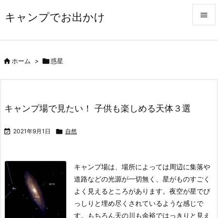
キャンプでお出かけ


メニュ


ホーム
>

惑星
サイド

前へ
キャンプ場で見たい！ 子供も楽しめる天体３選

次へ

2021年9月1日

自然

検索
キャンプ場は、場所によっては周辺に集落や
道路などの光源が一切無く、星がものすごく
よく見えるところがあります。夜空が星でび
っしりと埋め尽くされているような感じで
す。もちろん天の川も余裕ではっきりと見え