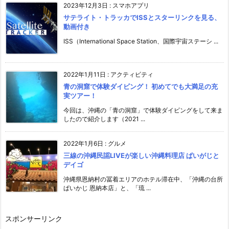
2023年12月3日
:
スマホアプリ
サテライト・トラッカでISSとスターリンクを見る、
動画付き
ISS（International Space Station、国際宇宙ステーシ ...
2022年1月11日
:
アクティビティ
青の洞窟で体験ダイビング！ 初めてでも大満足の充
実ツアー！
今回は、沖縄の「青の洞窟」で体験ダイビングをして来ま
したので紹介します（2021 ...
2022年1月6日
:
グルメ
三線の沖縄民謡LIVEが楽しい沖縄料理店 ぱいがじと
デイゴ
沖縄県恩納村の冨着エリアのホテル滞在中、「沖縄の台所
ぱいかじ 恩納本店」と、「琉 ...
スポンサーリンク