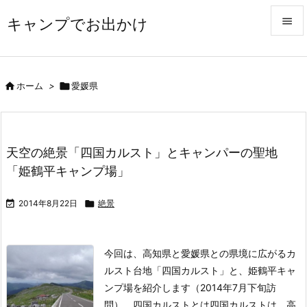
キャンプでお出かけ


メニュ


ホーム
>

愛媛県
サイド

前へ
天空の絶景「四国カルスト」とキャンパーの聖地

「姫鶴平キャンプ場」
次へ


2014年8月22日

絶景
検索
今回は、高知県と愛媛県との県境に広がるカ
ルスト台地「四国カルスト」と、姫鶴平キャ
ンプ場を紹介します（2014年7月下旬訪
問）。
四国カルストとは
四国カルストは、高