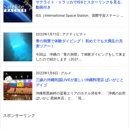
サテライト・トラッカでISSとスターリンクを見る、
動画付き
ISS（International Space Station、国際宇宙ステーシ ...
2022年1月11日
:
アクティビティ
青の洞窟で体験ダイビング！ 初めてでも大満足の充
実ツアー！
今回は、沖縄の「青の洞窟」で体験ダイビングをして来ま
したので紹介します（2021 ...
2022年1月6日
:
グルメ
三線の沖縄民謡LIVEが楽しい沖縄料理店 ぱいがじと
デイゴ
沖縄県恩納村の冨着エリアのホテル滞在中、「沖縄の台所
ぱいかじ 恩納本店」と、「琉 ...
スポンサーリンク