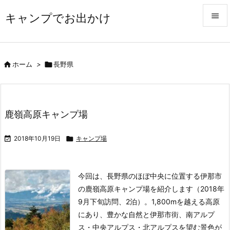
キャンプでお出かけ


メニュ


ホーム
>

長野県
サイド

前へ
鹿嶺高原キャンプ場

次へ

2018年10月19日

キャンプ場

検索
今回は、長野県のほぼ中央に位置する伊那市
の鹿嶺高原キャンプ場を紹介します（2018年
9月下旬訪問、2泊）。1,800mを越える高原
にあり、豊かな自然と伊那市街、南アルプ
ス・中央アルプス・北アルプスを望む景色が