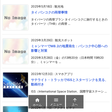
2025年5月18日
:
観光地
タイ バンコクの両替事情
タイバーツの両替プラン タイ バンコクに旅行するときの
タイバーツ（THB）の両替 ...
2025年3月29日
:
観光スポット
ミャンマーでM8.2の地震発生：バンコク中心部への
影響と対策
2025年3月28日（金）の13時20分（日本時間 15時20
分）、ミャンマーを ...
2023年12月3日
:
スマホアプリ
サテライト・トラッカでISSとスターリンクを見る、
動画付き
ISS（International Space Station、国際宇宙ステーシ ...



メニュー
上へ
ホーム
2022年1月11日
:
アクティビティ