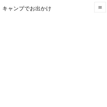
キャンプでお出かけ


メニュ

サイド

前へ

次へ

検索