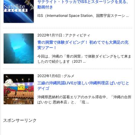
サテライト・トラッカでISSとスターリンクを見る、
動画付き
ISS（International Space Station、国際宇宙ステーシ ...
2022年1月11日
:
アクティビティ
青の洞窟で体験ダイビング！ 初めてでも大満足の充
実ツアー！
今回は、沖縄の「青の洞窟」で体験ダイビングをして来ま
したので紹介します（2021 ...
2022年1月6日
:
グルメ
三線の沖縄民謡LIVEが楽しい沖縄料理店 ぱいがじと
デイゴ
沖縄県恩納村の冨着エリアのホテル滞在中、「沖縄の台所
ぱいかじ 恩納本店」と、「琉 ...
スポンサーリンク