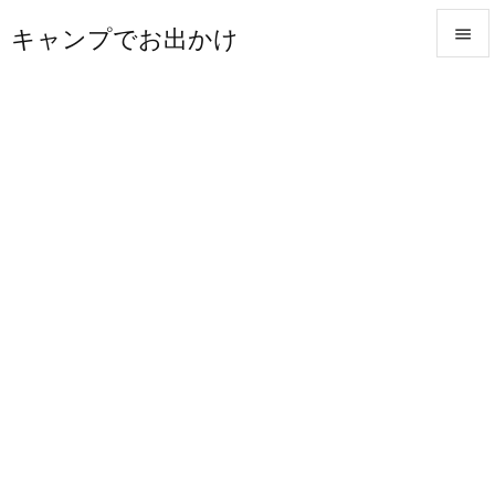
キャンプでお出かけ


メニュ

サイド

前へ

次へ

検索