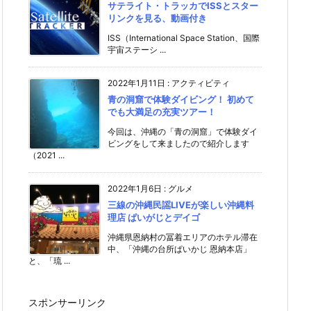
サテライト・トラッカでISSとスター
リンクを見る、動画付き
ISS（International Space Station、国際
宇宙ステーシ ...
2022年1月11日
:
アクティビティ
青の洞窟で体験ダイビング！ 初めて
でも大満足の充実ツアー！
今回は、沖縄の「青の洞窟」で体験ダイ
ビングをして来ましたので紹介します
（2021 ...
2022年1月6日
:
グルメ
三線の沖縄民謡LIVEが楽しい沖縄料
理店 ぱいがじとデイゴ
沖縄県恩納村の冨着エリアのホテル滞在
中、「沖縄の台所ぱいかじ 恩納本店」
と、「琉 ...
スポンサーリンク