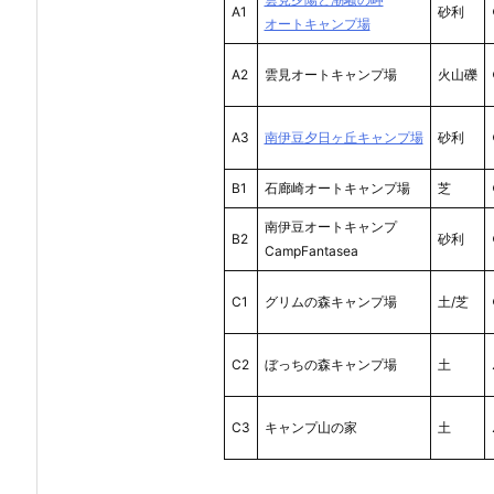
A1
砂利
オートキャンプ場
A2
雲見オートキャンプ場
火山礫
A3
南伊豆夕日ヶ丘キャンプ場
砂利
B1
石廊崎オートキャンプ場
芝
南伊豆オートキャンプ
B2
砂利
CampFantasea
C1
グリムの森キャンプ場
土/芝
C2
ぼっちの森キャンプ場
土
C3
キャンプ山の家
土