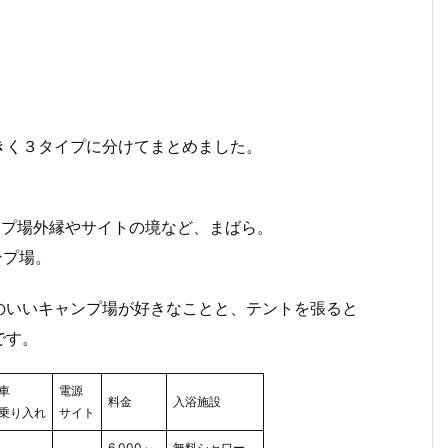
きく３タイプに分けてまとめました。
ンプ場外縁やサイトの境など、まばら。
ンプ場。
のいいキャンプ場が好きなことと、テントを張ると
です。
車
電源
料金
入浴施設
乗り入れ
サイト
6,000～
無料シャワー