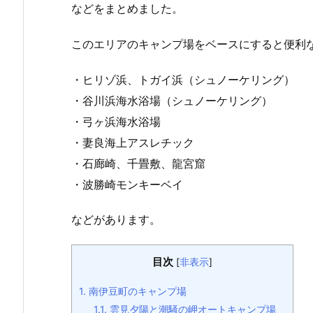
などをまとめました。
このエリアのキャンプ場をベースにすると便利
・ヒリゾ浜、トガイ浜（シュノーケリング）
・谷川浜海水浴場（シュノーケリング）
・弓ヶ浜海水浴場
・妻良海上アスレチック
・石廊崎、千畳敷、龍宮窟
・波勝崎モンキーベイ
などがあります。
目次
[
非表示
]
1.
南伊豆町のキャンプ場
1.1.
雲見夕陽と潮騒の岬オートキャンプ場