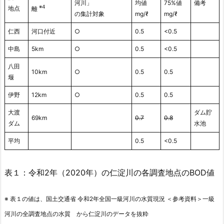
河川」
均値
75%値
備考
※4
地点
離
の集計対象
mg/ℓ
mg/ℓ
仁西
河口付近
○
0.5
<0.5
中島
5km
○
0.5
<0.5
八田
10km
○
0.5
0.5
堰
伊野
12km
○
0.5
0.5
大渡
ダム貯
69km
0.7
0.8
ダム
水池
平均
0.5
<0.5
表１：令和2年（2020年）の仁淀川の各調査地点のBOD値
※ 表１の値は、国土交通省 令和2年全国一級河川の水質現況 ＜参考資料＞一級
河川の全調査地点の水質 から仁淀川のデータを抜粋