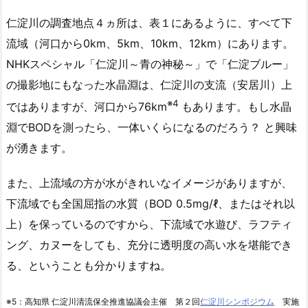
仁淀川の調査地点４ヵ所は、表１にあるように、すべて下
流域（河口から0km、5km、10km、12km）にあります。
NHKスペシャル「仁淀川～青の神秘～」で「仁淀ブルー」
の撮影地にもなった水晶淵は、仁淀川の支流（安居川）上
※4
ではありますが、河口から76km
もあります。もし水晶
淵でBODを測ったら、一体いくらになるのだろう？ と興味
が湧きます。
また、上流域の方が水がきれいなイメージがありますが、
下流域でも全国屈指の水質（BOD 0.5mg/ℓ、またはそれ以
上）を保っているのですから、下流域で水遊び、ラフティ
ング、カヌーをしても、充分に透明度の高い水を堪能でき
る、ということも分かりますね。
※5：高知県 仁淀川清流保全推進協議会主催 第２回
仁淀川シンポジウム
実施