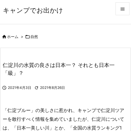
キャンプでお出かけ


メニュ


ホーム
>

自然
サイド

前へ
仁淀川の水質の良さは日本一？ それとも日本一

「級」？
次へ

検索

2021年4月3日

2021年8月26日
「仁淀ブルー」の美しさに惹かれ、キャンプで仁淀川ツア
ーを敢行すべく情報を集めていましたが、仁淀川について
は、「日本一美しい川」とか、「全国の水質ランキング1