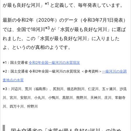
※1
が最も良好な河川」
と定義して、毎年発表しています。
最新の令和2年（2020年）のデータ（令和3年7月1日発表）
※3
では、全国で18河川
が「水質が最も良好な河川」に選ば
れました。この「水質が最も良好な河川」に入りました
よ、というのが真相のようです。
※1：国土交通省
令和2年全国一級河川の水質現況
※2：国土交通省 令和2年全国一級河川の水質現況 ＜参考資料＞
一級河川の全調
査地点の水質
※3：川辺川、荒川（福島県）、尻別川、後志利別川、仁淀川、五ヶ瀬川、沙流
川、宮川、安部川、小丸川、小鴨川、黒部川、熊野川、天神川、庄川、常願寺
川、四万十川、狩野川
国土交通省の「水質が最も良好な河川」の決め