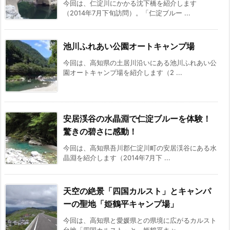
今回は、仁淀川にかかる沈下橋を紹介します
（2014年7月下旬訪問）。「仁淀ブルー ...
池川ふれあい公園オートキャンプ場
今回は、高知県の土居川沿いにある池川ふれあい公
園オートキャンプ場を紹介します（2 ...
安居渓谷の水晶淵で仁淀ブルーを体験！
驚きの碧さに感動！
今回は、高知県吾川郡仁淀川町の安居渓谷にある水
晶淵を紹介します（2014年7月下 ...
天空の絶景「四国カルスト」とキャンパ
ーの聖地「姫鶴平キャンプ場」
今回は、高知県と愛媛県との県境に広がるカルスト
台地「四国カルスト」と、姫鶴平キャ ...